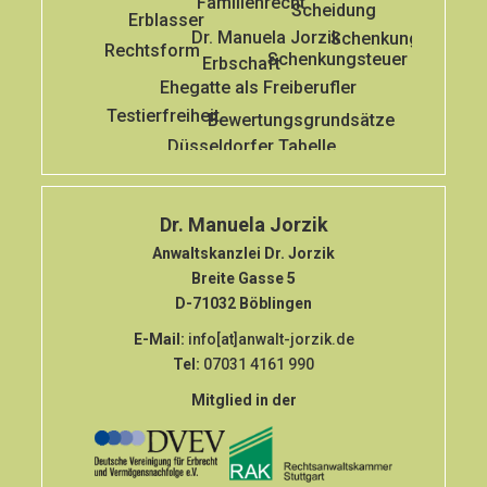
Familienrecht
Scheidung
Erblasser
Dr. Manuela Jorzik
Schenkung
Rechtsform
Schenkungsteuer
Erbschaft
Ehegatte als Freiberufler
Testierfreiheit
Bewertungsgrundsätze
Düsseldorfer Tabelle
Dr. Manuela Jorzik
Anwaltskanzlei Dr. Jorzik
Breite Gasse 5
D-71032 Böblingen
E-Mail:
info[at]anwalt-jorzik.de
Tel:
07031 4161 990
Mitglied in der