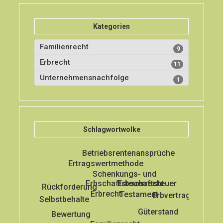
Kategorien
Familienrecht
9
Erbrecht
11
Unternehmensnachfolge
1
Schlagwortwolke
Betriebsrentenansprüche
Ertragswertmethode
Schenkungs- und
Erbschaftsteuerrecht
Erbschaftsteuer
Rückforderung
Erbrecht
Testament
Erbvertrag
Selbstbehalte
Güterstand
Bewertung