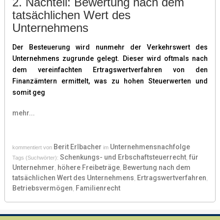
2. Nachteil: Bewertung nach dem
tatsächlichen Wert des
Unternehmens
Der Besteuerung wird nunmehr der Verkehrswert des
Unternehmens zugrunde gelegt. Dieser wird oftmals nach
dem vereinfachten Ertragswertverfahren von den
Finanzämtern ermittelt, was zu hohen Steuerwerten und
somit geg
mehr...
Berit Erlbacher
Unternehmensnachfolge
kommentiert von
im
Schenkungs- und Erbschaftsteuerrecht
für
Tags (Suchwörter):
,
Unternehmer
höhere Freibeträge
Bewertung nach dem
,
,
tatsächlichen Wert des Unternehmens
Ertragswertverfahren
,
,
Betriebsvermögen
Familienrecht
,